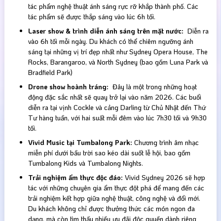
tác phẩm nghệ thuật ánh sáng rực rỡ khắp thành phố. Các
tác phẩm sẽ được thắp sáng vào lúc 6h tối.
Laser show & trình diễn ánh sáng trên mặt nước:
Diễn ra
vào 6h tối mỗi ngày. Du khách có thể chiêm ngưỡng ánh
sáng tại những vị trí đẹp nhất như Sydney Opera House, The
Rocks, Barangaroo, và North Sydney (bao gồm Luna Park và
Bradfield Park)
Drone show hoành tráng:
Đây là một trong những hoạt
động đặc sắc nhất sẽ quay trở lại vào năm 2026. Các buổi
diễn ra tại vịnh Cockle và cảng Darling từ Chủ Nhật đến Thứ
Tư hàng tuần, với hai suất mỗi đêm vào lúc 7h30 tối và 9h30
tối.
Vivid Music tại Tumbalong Park:
Chương trình âm nhạc
miễn phí dưới bầu trời sao kéo dài suốt lễ hội, bao gồm
Tumbalong Kids và Tumbalong Nights.
Trải nghiệm ẩm thực độc đáo:
Vivid Sydney 2026 sẽ hợp
tác với những chuyên gia ẩm thực đột phá để mang đến các
trải nghiệm kết hợp giữa nghệ thuật, công nghệ và đổi mới.
Du khách không chỉ được thưởng thức các món ngon đa
dạng, mà còn tìm thấy nhiều ưu đãi độc quyền dành riêng