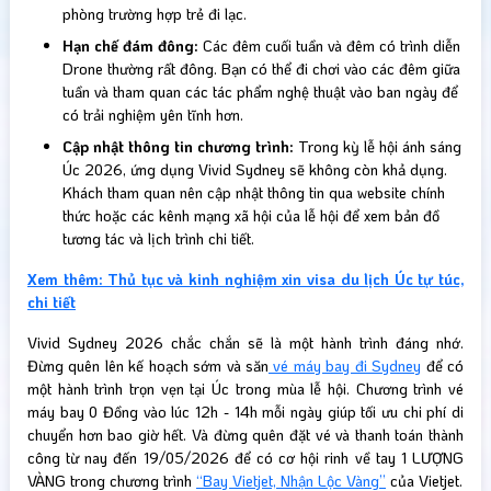
phòng trường hợp trẻ đi lạc.
Hạn chế đám đông:
Các đêm cuối tuần và đêm có trình diễn
Drone thường rất đông. Bạn có thể đi chơi vào các đêm giữa
tuần và tham quan các tác phẩm nghệ thuật vào ban ngày để
có trải nghiệm yên tĩnh hơn.
Cập nhật thông tin chương trình:
Trong kỳ lễ hội ánh sáng
Úc 2026, ứng dụng Vivid Sydney sẽ không còn khả dụng.
Khách tham quan nên cập nhật thông tin qua website chính
thức hoặc các kênh mạng xã hội của lễ hội để xem bản đồ
tương tác và lịch trình chi tiết.
Xem thêm: Thủ tục và kinh nghiệm xin visa du lịch Úc tự túc,
chi tiết
Vivid Sydney 2026 chắc chắn sẽ là một hành trình đáng nhớ.
Đừng quên lên kế hoạch sớm và săn
vé máy bay đi Sydney
để có
một hành trình trọn vẹn tại Úc trong mùa lễ hội. Chương trình vé
máy bay 0 Đồng vào lúc 12h - 14h mỗi ngày giúp tối ưu chi phí di
chuyển hơn bao giờ hết. Và đừng quên đặt vé và thanh toán thành
công từ nay đến 19/05/2026 để có cơ hội rinh về tay 1 LƯỢNG
VÀNG trong chương trình
“Bay Vietjet, Nhận Lộc Vàng”
của Vietjet.