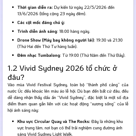
Thời gian diễn ra:
Dự kiến từ ngày 22/5/2026 đến
13/6/2026 (tổng cộng 23 ngày đêm).
Các cột mốc đáng chú ý:
Trình diễn ánh sáng
: 18:00 hàng ngày.
Drone Show (Máy bay không người lái)
: 19:30 và 21:30
(Thứ Hai đến Thứ Tư hàng tuần).
Đêm nhạc Tumbalong
: Từ 19:00 (Thứ Năm đến Thứ Bảy).
1.2 Vivid Sydney 2026 tổ chức ở
đâu?
Vào mùa Vivid Festival Sydney, toàn bộ “thành phố cảng” của
nước Úc đều khoác lên màu áo lễ hội. Dù bạn đến bất cứ đâu, đều
dễ dàng nhận thấy dấu ấn “Vivid Sydney”, đặc biệt là một số địa
điểm tham quan gắn liền với các hoạt động “xương sống” của lễ
hội ánh sáng này:
Khu vực Circular Quay và The Rocks:
Đây là những khu
vực trung tâm, nơi bạn có thể trải nghiệm cung đường ánh
sáng Vivid Sydney Light Walk.