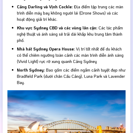
Cảng Darling và Vịnh Cockle:
Địa điểm tập trung các màn
trình diễn máy bay không người lái (Drone Shows) và các
hoạt động giải trí khác.
Khu vực Sydney CBD và các vùng lân cận:
Các tác phẩm
nghệ thuật và ánh sáng sẽ trải dài khắp khu trung tâm thành
phố.
Nhà hát Sydney Opera House:
Vị trí tốt nhất để du khách
có thể chiêm ngưỡng toàn cảnh các màn trình diễn ánh sáng
(Vivid Light) rực rỡ xung quanh Cảng Sydney
North Sydney:
Bao gồm các điểm ngắm cảnh tuyệt đẹp như
Bradfield Park (dưới chân Cầu Cảng), Luna Park và Lavender
Bay.