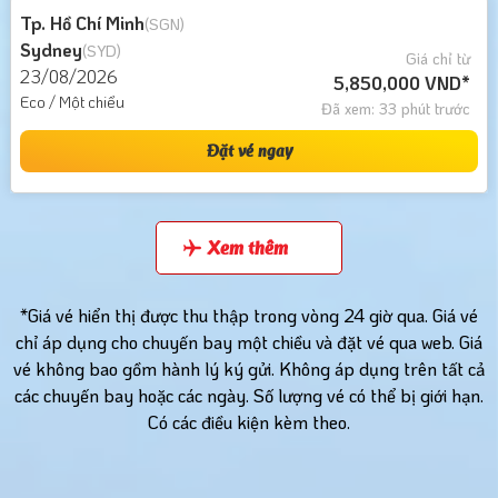
Tp. Hồ Chí Minh
(SGN)
Sydney
(SYD)
Giá chỉ từ
23/08/2026
5,850,000 VND*
Eco / Một chiều
Đã xem: 33 phút trước
Đặt vé ngay
Xem thêm
*Giá vé hiển thị được thu thập trong vòng 24 giờ qua. Giá vé
chỉ áp dụng cho chuyến bay một chiều và đặt vé qua web. Giá
vé không bao gồm hành lý ký gửi. Không áp dụng trên tất cả
các chuyến bay hoặc các ngày. Số lượng vé có thể bị giới hạn.
Có các điều kiện kèm theo.