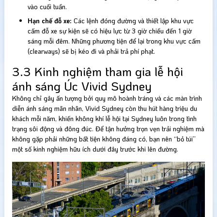
vào cuối tuần.
Hạn chế đỗ xe:
Các lệnh đóng đường và thiết lập khu vực
cấm đỗ xe sự kiện sẽ có hiệu lực từ 3 giờ chiều đến 1 giờ
sáng mỗi đêm. Những phương tiện để lại trong khu vực cấm
(clearways) sẽ bị kéo đi và phải trả phí phạt.
3.3 Kinh nghiệm tham gia lễ hội
ánh sáng Úc Vivid Sydney
Không chỉ gây ấn tượng bởi quy mô hoành tráng và các màn trình
diễn ánh sáng mãn nhãn, Vivid Sydney còn thu hút hàng triệu du
khách mỗi năm, khiến không khí lễ hội tại Sydney luôn trong tình
trạng sôi động và đông đúc. Để tận hưởng trọn vẹn trải nghiệm mà
không gặp phải những bất tiện không đáng có, bạn nên “bỏ túi”
một số kinh nghiệm hữu ích dưới đây trước khi lên đường.