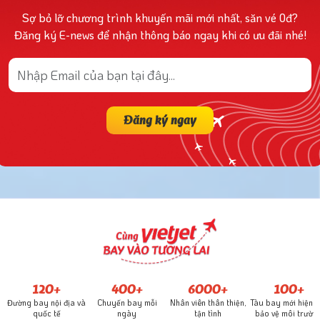
Sợ bỏ lỡ chương trình khuyến mãi mới nhất, săn vé 0đ?
Đăng ký E-news để nhận thông báo ngay khi có ưu đãi nhé!
Đăng ký ngay
120+
400+
6000+
100+
Đường bay nội địa và
Chuyến bay mỗi
Nhân viên thân thiện,
Tàu bay mới hiện đ
quốc tế
ngày
tận tình
bảo vệ môi trườn