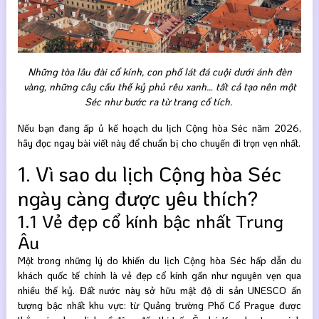
Những tòa lâu đài cổ kính, con phố lát đá cuội dưới ánh đèn
vàng, những cây cầu thế kỷ phủ rêu xanh… tất cả tạo nên một
Séc như bước ra từ trang cổ tích.
Nếu bạn đang ấp ủ kế hoạch du lịch Cộng hòa Séc năm 2026,
hãy đọc ngay bài viết này để chuẩn bị cho chuyến đi trọn vẹn nhất.
1. Vì sao du lịch Cộng hòa Séc
ngày càng được yêu thích?
1.1 Vẻ đẹp cổ kính bậc nhất Trung
Âu
Một trong những lý do khiến du lịch Cộng hòa Séc hấp dẫn du
khách quốc tế chính là vẻ đẹp cổ kính gần như nguyên vẹn qua
nhiều thế kỷ. Đất nước này sở hữu mật độ di sản UNESCO ấn
tượng bậc nhất khu vực: từ Quảng trường Phố Cổ Prague được