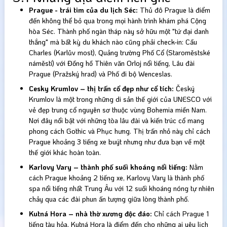
Prague - trái tim của du lịch Séc:
Thủ đô Prague là điểm
đến không thể bỏ qua trong mọi hành trình khám phá Cộng
hòa Séc. Thành phố ngàn tháp này sở hữu một "tứ đại danh
thắng" mà bất kỳ du khách nào cũng phải check-in: Cầu
Charles (Karlův most), Quảng trường Phố Cổ (Staroměstské
náměstí) với Đồng hồ Thiên văn Orloj nổi tiếng, Lâu đài
Prague (Pražský hrad) và Phố đi bộ Wenceslas.
Cesky Krumlov – thị trấn cổ đẹp như cổ tích:
Český
Krumlov là một trong những di sản thế giới của UNESCO với
vẻ đẹp trung cổ nguyên sơ thuộc vùng Bohemia miền Nam.
Nơi đây nổi bật với những tòa lâu đài và kiến trúc cổ mang
phong cách Gothic và Phục hưng. Thị trấn nhỏ này chỉ cách
Prague khoảng 3 tiếng xe buýt nhưng như đưa bạn về một
thế giới khác hoàn toàn.
Karlovy Vary – thành phố suối khoáng nổi tiếng:
Nằm
cách Prague khoảng 2 tiếng xe, Karlovy Vary là thành phố
spa nổi tiếng nhất Trung Âu với 12 suối khoáng nóng tự nhiên
chảy qua các đài phun ấn tượng giữa lòng thành phố.
Kutná Hora – nhà thờ xương độc đáo:
Chỉ cách Prague 1
tiếng tàu hỏa, Kutná Hora là điểm đến cho những ai yêu lịch