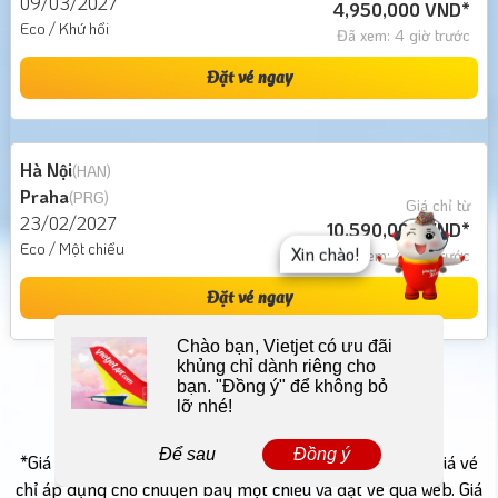
09/03/2027
4,950,000 VND*
Eco / Khứ hồi
Đã xem: 4 giờ trước
Đặt vé ngay
Hà Nội
(HAN)
Praha
(PRG)
Giá chỉ từ
23/02/2027
10,590,000 VND*
Eco / Một chiều
Đã xem: 4 giờ trước
Xin chào!
Đặt vé ngay
Xem thêm
*Giá vé hiển thị được thu thập trong vòng 24 giờ qua. Giá vé
chỉ áp dụng cho chuyến bay một chiều và đặt vé qua web. Giá