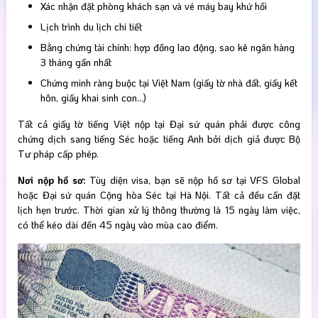
Xác nhận đặt phòng khách sạn và vé máy bay khứ hồi
Lịch trình du lịch chi tiết
Bằng chứng tài chính: hợp đồng lao động, sao kê ngân hàng
3 tháng gần nhất
Chứng minh ràng buộc tại Việt Nam (giấy tờ nhà đất, giấy kết
hôn, giấy khai sinh con…)
Tất cả giấy tờ tiếng Việt nộp tại Đại sứ quán phải được công
chứng dịch sang tiếng Séc hoặc tiếng Anh bởi dịch giả được Bộ
Tư pháp cấp phép.
Nơi nộp hồ sơ:
Tùy diện visa, bạn sẽ nộp hồ sơ tại VFS Global
hoặc Đại sứ quán Cộng hòa Séc tại Hà Nội. Tất cả đều cần đặt
lịch hẹn trước. Thời gian xử lý thông thường là 15 ngày làm việc,
có thể kéo dài đến 45 ngày vào mùa cao điểm.