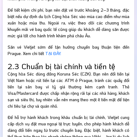
Để tiết kiệm chi phí, bạn nên đặt vé trước khoảng 2–3 tháng, đặc
biệt nếu dự định du lịch Cộng hòa Séc vào mùa cao điểm như mùa
xuân hoặc mùa thu. Ngoài ra, việc theo dõi các chương trình
khuyến mãi vé bay quốc tế cũng giúp du khách dễ dàng săn được
mức giá tốt cho hành trình khám phá châu Âu.
Săn vé Vietjet sớm để tận hưởng chuyến bay thuận tiện đến
Prague. Xem chi tiết
TẠI ĐÂY.
2.3 Chuẩn bị tài chính và tiền tệ
Cộng hòa Séc dùng đồng Koruna Séc (CZK). Bạn nên đổi tiền tại
Việt Nam hoặc rút tiền tại các ATM ở Prague, tránh các quầy đổi
tiền tại sân bay vì tỷ giá thường kém cạnh tranh. Thẻ
Visa/Mastercard được chấp nhận rộng rãi tại các nhà hàng, khách
sạn và siêu thị, tuy nhiên vẫn nên mang theo một ít tiền mặt để tiện
chi tiêu tại chợ và quán nhỏ.
Để hỗ trợ hành khách trong khâu chuẩn bị tài chính, Vietjet cung
cấp dịch vụ đặt mua ngoại tệ trực tuyến, cho phép hành khách dễ
dàng đổi tiền ngay từ trước chuyến bay. Đặc biệt, hành khách có
thể thực hiện thao tác nhanh chóng thông qua Vikki – trợ lý du lịch