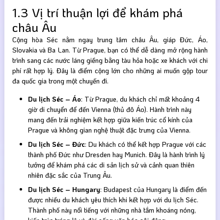
1.3 Vị trí thuận lợi để khám phá
châu Âu
Cộng hòa Séc nằm ngay trung tâm châu Âu, giáp Đức, Áo,
Slovakia và Ba Lan. Từ Prague, bạn có thể dễ dàng mở rộng hành
trình sang các nước láng giềng bằng tàu hỏa hoặc xe khách với chi
phí rất hợp lý. Đây là điểm cộng lớn cho những ai muốn gộp tour
đa quốc gia trong một chuyến đi.
Du lịch Séc – Áo
: Từ Prague, du khách chỉ mất khoảng 4
giờ di chuyển để đến Vienna (thủ đô Áo). Hành trình này
mang đến trải nghiệm kết hợp giữa kiến trúc cổ kính của
Prague và không gian nghệ thuật đặc trưng của Vienna.
Du lịch Séc – Đức
: Du khách có thể kết hợp Prague với các
thành phố Đức như Dresden hay Munich. Đây là hành trình lý
tưởng để khám phá các di sản lịch sử và cảnh quan thiên
nhiên đặc sắc của Trung Âu.
Du lịch Séc – Hungary
: Budapest của Hungary là điểm đến
được nhiều du khách yêu thích khi kết hợp với du lịch Séc.
Thành phố này nổi tiếng với những nhà tắm khoáng nóng,