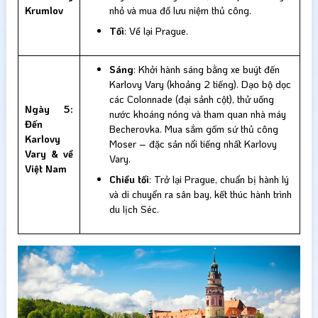
Krumlov
nhỏ và mua đồ lưu niệm thủ công.
Tối
: Về lại Prague.
Sáng
: Khởi hành sáng bằng xe buýt đến
Karlovy Vary (khoảng 2 tiếng). Dạo bộ dọc
các Colonnade (đại sảnh cột), thử uống
Ngày 5:
nước khoáng nóng và tham quan nhà máy
Đến
Becherovka. Mua sắm gốm sứ thủ công
Karlovy
Moser – đặc sản nổi tiếng nhất Karlovy
Vary & về
Vary.
Việt Nam
Chiều tối
: Trở lại Prague, chuẩn bị hành lý
và di chuyển ra sân bay, kết thúc hành trình
du lịch Séc.