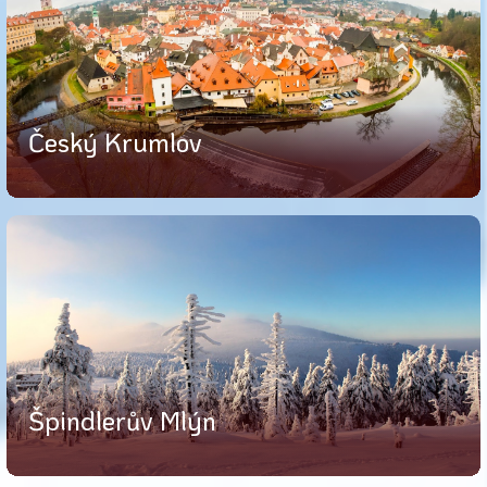
Český Krumlov
Špindlerův Mlýn