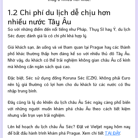
1.2 Chi phí du lịch dễ chịu hơn
nhiều nước Tây Âu
So với những điểm đến nổi tiếng như Pháp, Thụy Sĩ hay Ý, du lịch
Séc được đánh giá là có chi phí khá hợp lý.
Giá khách sạn, ăn uống và vé tham quan tại Prague hay các thành
phố khác thường thấp hơn đáng kể so với nhiều thủ đô Tây Âu.
Nhờ vậy, du khách có thể trải nghiệm không gian châu Âu cổ kính
mà không cần ngân sách quá cao.
Đặc biệt, Séc sử dụng đồng Koruna Séc (CZK), không phải Euro
nên tỷ giá thường có lợi hơn cho du khách từ các nước có thu
nhập trung bình.
Đây cũng là lý do khiến du lịch châu Âu Séc ngày càng phổ biến
với những người muốn khám phá châu Âu theo cách tiết kiệm
nhưng vẫn trọn vẹn trải nghiệm.
Lên kế hoạch du lịch châu Âu Séc? Đặt vé Vietjet ngay hôm nay
để bắt đầu hành trình khám phá Prague. Xem chi tiết
TẠI ĐÂY
.