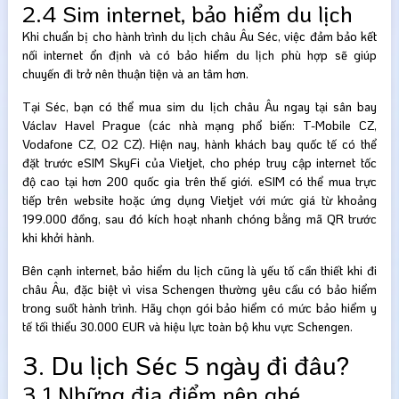
2.4 Sim internet, bảo hiểm du lịch
Khi chuẩn bị cho hành trình du lịch châu Âu Séc, việc đảm bảo kết
nối internet ổn định và có bảo hiểm du lịch phù hợp sẽ giúp
chuyến đi trở nên thuận tiện và an tâm hơn.
Tại Séc, bạn có thể mua sim du lịch châu Âu ngay tại sân bay
Václav Havel Prague (các nhà mạng phổ biến: T-Mobile CZ,
Vodafone CZ, O2 CZ). Hiện nay, hành khách bay quốc tế có thể
đặt trước eSIM SkyFi của Vietjet, cho phép truy cập internet tốc
độ cao tại hơn 200 quốc gia trên thế giới. eSIM có thể mua trực
tiếp trên website hoặc ứng dụng Vietjet với mức giá từ khoảng
199.000 đồng, sau đó kích hoạt nhanh chóng bằng mã QR trước
khi khởi hành.
Bên cạnh internet, bảo hiểm du lịch cũng là yếu tố cần thiết khi đi
châu Âu, đặc biệt vì visa Schengen thường yêu cầu có bảo hiểm
trong suốt hành trình. Hãy chọn gói bảo hiểm có mức bảo hiểm y
tế tối thiểu 30.000 EUR và hiệu lực toàn bộ khu vực Schengen.
3. Du lịch Séc 5 ngày đi đâu?
3.1 Những địa điểm nên ghé