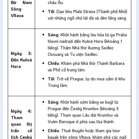
Bờ Nam
châu Âu.
Sông
Tối
: Dạo khu Malá Strana (Thành phố Nhỏ)
Vltava
với những ngõ nhỏ lát đá và đèn lồng vàng.
Sáng
: Khởi hành bằng tàu hỏa từ ga Praha
hlavní nádraží đến Kutná Hora (khoảng 1
tiếng). Thăm Nhà thờ Xương Sedlec
Ngày 3:
Ossuary và Tu viện Sedlec.
Đến Kutná
Chiều
: Khám phá Nhà thờ Thánh Barbara
Hora
và Phố cổ trung tâm.
Tối
: Trở về Prague, tự do mua sắm ở khu
Trung tâm.
Sáng
: Khởi hành sớm bằng xe buýt từ
Prague đến Český Krumlov (khoảng 3
Ngày 4:
tiếng). Tham quan Lâu đài Krumlov và
Tham
Vườn Baroque ở phía sau tòa thành.
quan thị
trấn cổ
Chiều
: Thuê thuyền hoặc tham gia tour
tích Ceský
kayak trên sông Vltava, khám phá các ngõ