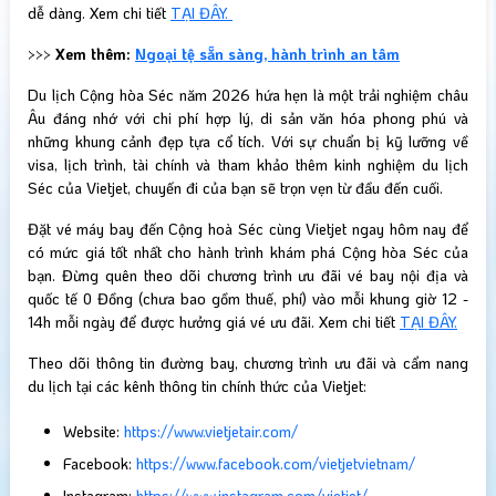
dễ dàng. Xem chi tiết
TẠI ĐÂY.
>>>
Xem thêm:
Ngoại tệ sẵn sàng, hành trình an tâm
Du lịch Cộng hòa Séc năm 2026 hứa hẹn là một trải nghiệm châu
Âu đáng nhớ với chi phí hợp lý, di sản văn hóa phong phú và
những khung cảnh đẹp tựa cổ tích. Với sự chuẩn bị kỹ lưỡng về
visa, lịch trình, tài chính và tham khảo thêm kinh nghiệm du lịch
Séc của Vietjet, chuyến đi của bạn sẽ trọn vẹn từ đầu đến cuối.
Đặt vé máy bay đến Cộng hoà Séc cùng Vietjet ngay hôm nay để
có mức giá tốt nhất cho hành trình khám phá Cộng hòa Séc của
bạn. Đừng quên theo dõi chương trình ưu đãi vé bay nội địa và
quốc tế 0 Đồng (chưa bao gồm thuế, phí) vào mỗi khung giờ 12 -
14h mỗi ngày để được hưởng giá vé ưu đãi. Xem chi tiết
TẠI ĐÂY.
Theo dõi thông tin đường bay, chương trình ưu đãi và cẩm nang
du lịch tại các kênh thông tin chính thức của Vietjet:
Website:
https://www.vietjetair.com/
Facebook:
https://www.facebook.com/vietjetvietnam/
Instagram:
https://www.instagram.com/vietjet/