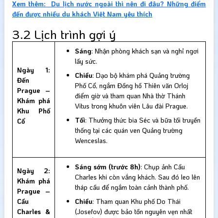
Xem thêm: Du lịch nước ngoài thì nên đi đâu? Những điểm
đến được nhiều du khách Việt Nam yêu thích
3.2 Lịch trình gợi ý
Sáng
: Nhận phòng khách sạn và nghỉ ngơi
lấy sức.
Ngày 1:
Chiều
: Dạo bộ khám phá Quảng trường
Đến
Phố Cổ, ngắm Đồng hồ Thiên văn Orloj
Prague –
điểm giờ và tham quan Nhà thờ Thánh
Khám phá
Vitus trong khuôn viên Lâu đài Prague.
Khu Phố
Tối
: Thưởng thức bia Séc và bữa tối truyền
Cổ
thống tại các quán ven Quảng trường
Wenceslas.
Sáng sớm (trước 8h)
: Chụp ảnh Cầu
Ngày 2:
Charles khi còn vắng khách. Sau đó leo lên
Khám phá
tháp cầu để ngắm toàn cảnh thành phố.
Prague –
Cầu
Chiều
: Tham quan Khu phố Do Thái
Charles &
(Josefov) được bảo tồn nguyên vẹn nhất