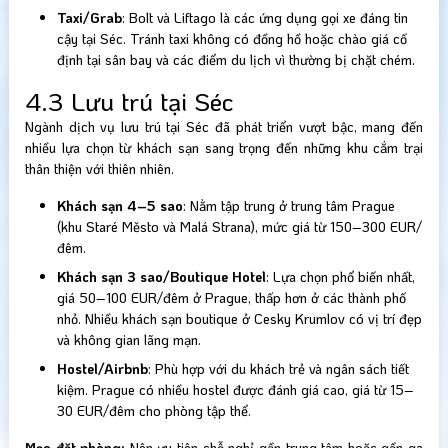
Taxi/Grab
: Bolt và Liftago là các ứng dụng gọi xe đáng tin
cậy tại Séc. Tránh taxi không có đồng hồ hoặc chào giá cố
định tại sân bay và các điểm du lịch vì thường bị chặt chém.
4.3 Lưu trú tại Séc
Ngành dịch vụ lưu trú tại Séc đã phát triển vượt bậc, mang đến
nhiều lựa chọn từ khách sạn sang trọng đến những khu cắm trại
thân thiện với thiên nhiên.
Khách sạn 4–5 sao
: Nằm tập trung ở trung tâm Prague
(khu Staré Město và Malá Strana), mức giá từ 150–300 EUR/
đêm.
Khách sạn 3 sao/Boutique Hotel
: Lựa chọn phổ biến nhất,
giá 50–100 EUR/đêm ở Prague, thấp hơn ở các thành phố
nhỏ. Nhiều khách sạn boutique ở Cesky Krumlov có vị trí đẹp
và không gian lãng mạn.
Hostel/Airbnb
: Phù hợp với du khách trẻ và ngân sách tiết
kiệm. Prague có nhiều hostel được đánh giá cao, giá từ 15–
30 EUR/đêm cho phòng tập thể.
Mẹo đặt phòng:
Nên ưu tiên chỗ nghỉ gần trung tâm hoặc gần ga