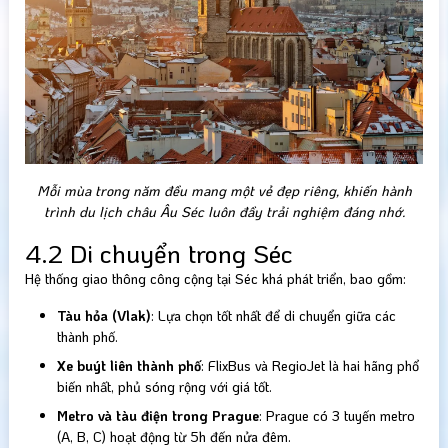
Mỗi mùa trong năm đều mang một vẻ đẹp riêng, khiến hành
trình du lịch châu Âu Séc luôn đầy trải nghiệm đáng nhớ.
4.2 Di chuyển trong Séc
Hệ thống giao thông công cộng tại Séc khá phát triển, bao gồm:
Tàu hỏa (Vlak)
: Lựa chọn tốt nhất để di chuyển giữa các
thành phố.
Xe buýt liên thành phố
: FlixBus và RegioJet là hai hãng phổ
biến nhất, phủ sóng rộng với giá tốt.
Metro và tàu điện trong Prague
: Prague có 3 tuyến metro
(A, B, C) hoạt động từ 5h đến nửa đêm.