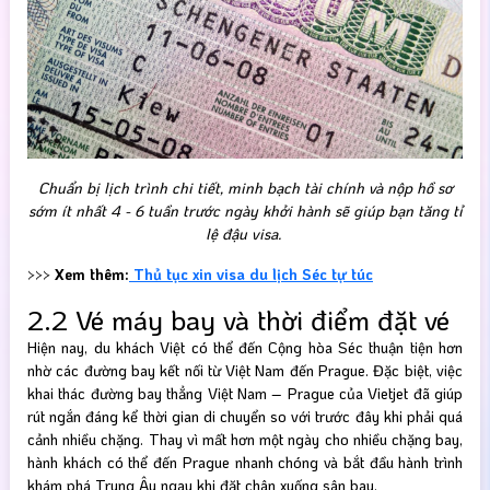
Chuẩn bị lịch trình chi tiết, minh bạch tài chính và nộp hồ sơ
sớm ít nhất 4 - 6 tuần trước ngày khởi hành sẽ giúp bạn tăng tỉ
lệ đậu visa.
>>>
Xem thêm:
Thủ tục xin visa du lịch Séc tự túc
2.2 Vé máy bay và thời điểm đặt vé
Hiện nay, du khách Việt có thể đến Cộng hòa Séc thuận tiện hơn
nhờ các đường bay kết nối từ Việt Nam đến Prague. Đặc biệt, việc
khai thác đường bay thẳng Việt Nam – Prague của Vietjet đã giúp
rút ngắn đáng kể thời gian di chuyển so với trước đây khi phải quá
cảnh nhiều chặng. Thay vì mất hơn một ngày cho nhiều chặng bay,
hành khách có thể đến Prague nhanh chóng và bắt đầu hành trình
khám phá Trung Âu ngay khi đặt chân xuống sân bay.