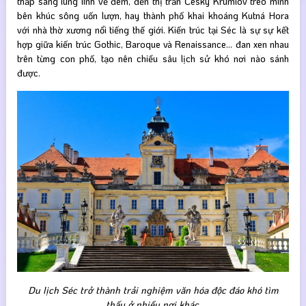
thắp sáng lung linh về đêm, đến thị trấn Český Krumlov treo mình
bên khúc sông uốn lượn, hay thành phố khai khoáng Kutná Hora
với nhà thờ xương nổi tiếng thế giới. Kiến trúc tại Séc là sự sự kết
hợp giữa kiến trúc Gothic, Baroque và Renaissance… đan xen nhau
trên từng con phố, tạo nên chiều sâu lịch sử khó nơi nào sánh
được.
Du lịch Séc trở thành trải nghiệm văn hóa độc đáo khó tìm
thấy ở nhiều nơi khác.