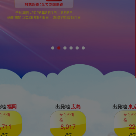
発地
福岡
出発地
広島
出発地
東京
らの価
からの価
からの
格
格
,711
6,017
22
JPY
JPY
JPY