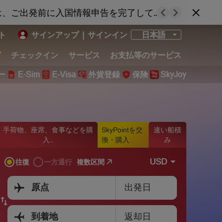
【お知らせ】外国旅券をお持ちで、SGN、PQC、HAN、CXRからベトナムに入国されるお客様は、ご出発前に入国情報申告を完了してください。
ト
サインアップ
|
サインイン
日本語
グ
チェックイン
サービス
お支払等のサービス
ー
E-Sim
E-Visa
外貨登録
保険
SkyJoy
手荷物、座席、食事などを購
SkyPointを交
速い船積
入…
換・購入
み
USD
複数区間
往復
一方通行
出発日
原点
返却日
到着地