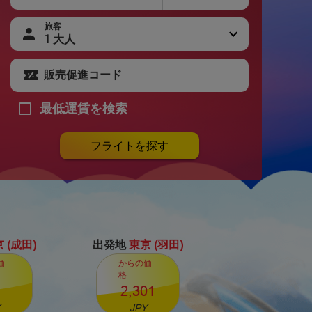
旅客
最低運賃を検索
フライトを探す
 (成田)
出発地
東京 (羽田)
価
からの価
格
2,301
JPY