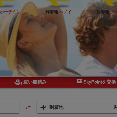
ホーチミン
到着地
ハノイ
到着地
ホ
速い船積み
SkyPointを交
到着地