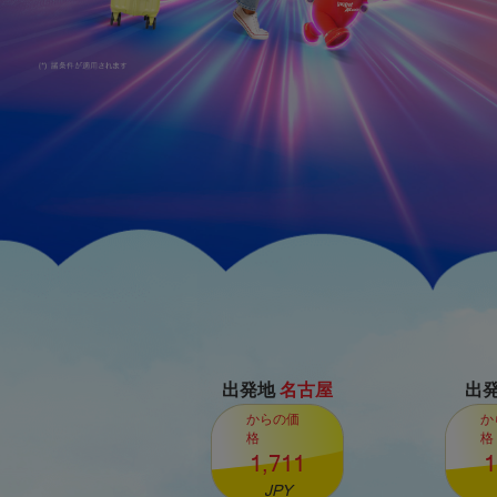
出発地
名古屋
出
からの価
か
格
格
1,711
1
JPY