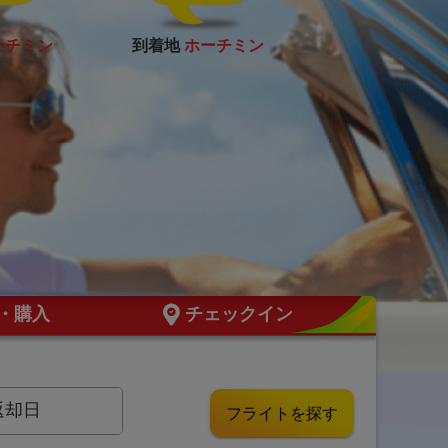
ーチミン
到着地
ホーチミン
換・購入
チェックイン
返却日
フライトを探す