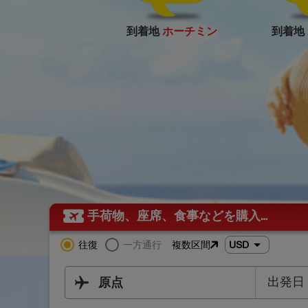
到着地
ホーチミン
到着地
手荷物、座席、食事などを購入…
往復
一方通行
複数区間
USD
出発日
原点