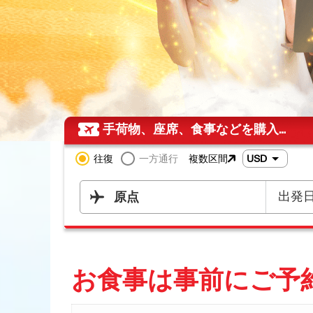
手荷物、座席、食事などを購入…
往復
一方通行
複数区間
USD
出発
原点
お食事は事前にご予約くだ