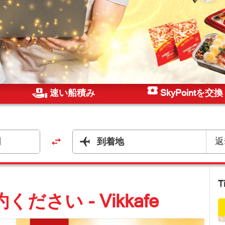
速い船積み
SkyPointを交
日
返
到着地
T
さい - Vikkafe