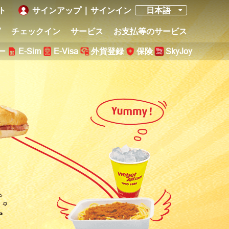
ト
サインアップ
|
サインイン
日本語
グ
チェックイン
サービス
お支払等のサービス
ー
E-Sim
E-Visa
外貨登録
保険
SkyJoy