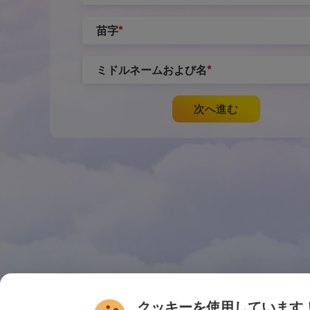
苗字
*
ミドルネームおよび名
*
次へ進む
クッキーを使用しています