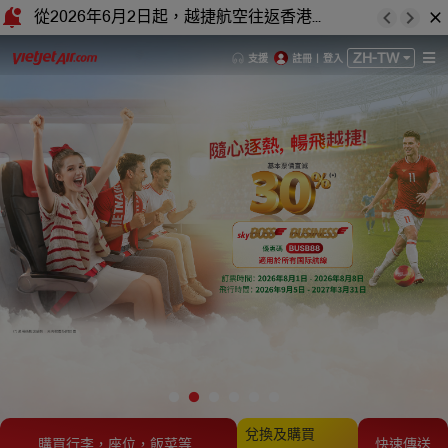
從2026年6月2日起，越捷航空往返香港的航班將更改至香港國際機場T2航站樓
ZH-TW
支援
註冊
|
登入
兌換及購買
購買行李，座位，飯菜等…
快速傳送