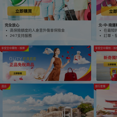
完全放心
北-中-南
高保險額度的人身意外傷害保險金
在最短
24/7支持服務
訂單、發
享受空中購物，娛樂
享受空中購物，娛
酒店
旅行套餐