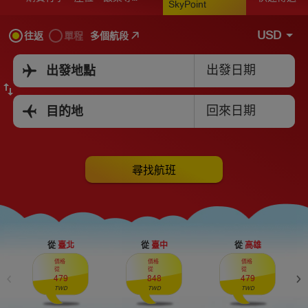
SkyPoint
USD
多個航段
往返
單程
出發日期
出發地點
回來日期
目的地
尋找航班
從
臺北
從
臺中
從
高雄
價格
價格
價格
從
從
從
479
848
479
TWD
TWD
TWD