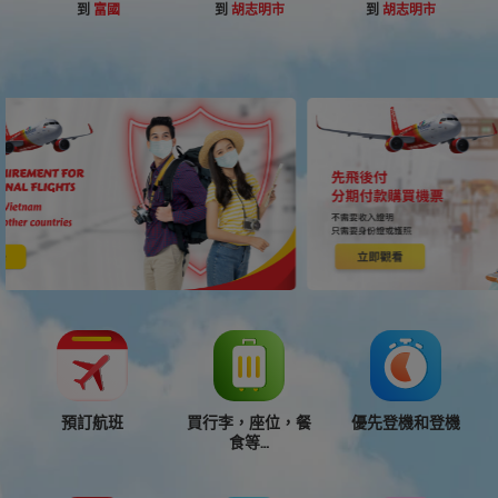
到
富國
到
胡志明市
到
胡志明市
預訂航班
買行李，座位，餐
優先登機和登機
食等…