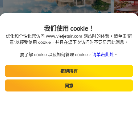
我们使用 cookie！
有吸引力的促銷目的地
优化和个性化您访问 www.vietjetair.com 网站时的体验。请单击“同
意”以接受使用 cookie，并且在您下次访问时不要显示此消息。
要了解 cookie 以及如何管理 cookie，
请单击此处
。
胡志明市
廣平
拒絕所有
Hello there!
同意
我的預
買行李，座位，飯
預訂航班
報到
訂
菜等...
嘉莱
河內