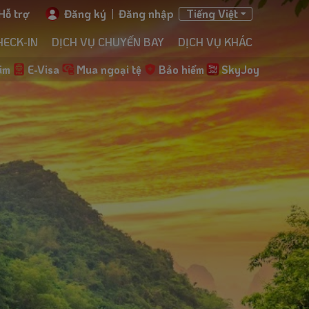
Hỗ trợ
Đăng ký
|
Đăng nhập
Tiếng Việt
HECK-IN
DỊCH VỤ CHUYẾN BAY
DỊCH VỤ KHÁC
im
E-Visa
Mua ngoại tệ
Bảo hiểm
SkyJoy