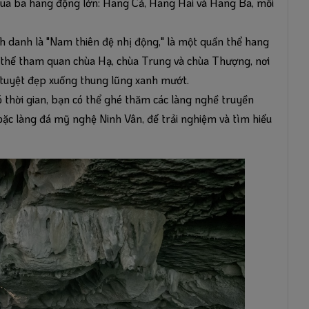
qua ba hang động lớn: Hang Cả, Hang Hai và Hang Ba, mỗi
danh là "Nam thiên đệ nhị động," là một quần thể hang
ó thể tham quan chùa Hạ, chùa Trung và chùa Thượng, nơi
tuyệt đẹp xuống thung lũng xanh mướt.
ó thời gian, bạn có thể ghé thăm các làng nghề truyền
ặc làng đá mỹ nghệ Ninh Vân, để trải nghiệm và tìm hiểu