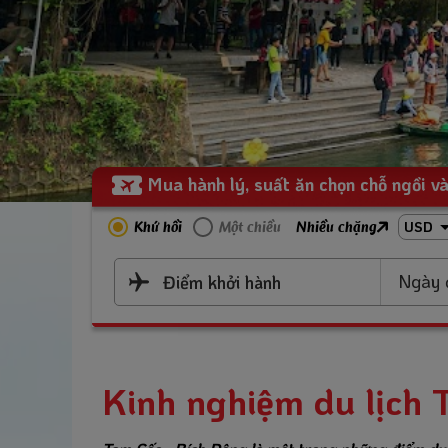
Mua hành lý, suất ăn chọn chỗ ngồi và
Khứ hồi
Một chiều
Nhiều chặng
USD
Ngày 
Điểm khởi hành
Kinh nghiệm du lịch