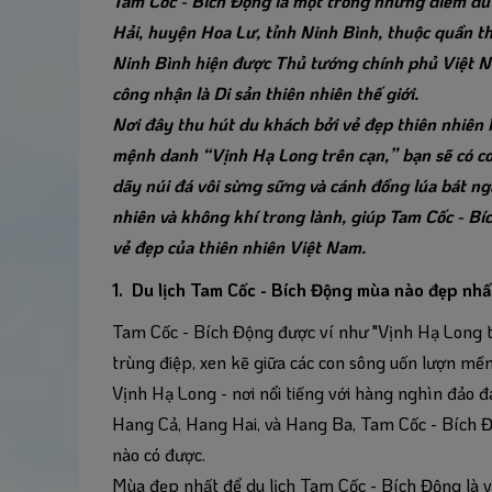
Tam Cốc - Bích Động là một trong những điểm du
Hải, huyện Hoa Lư, tỉnh Ninh Bình, thuộc quần t
Ninh Bình hiện được Thủ tướng chính phủ Việt Na
công nhận là Di sản thiên nhiên thế giới.
Nơi đây thu hút du khách bởi vẻ đẹp thiên nhiên 
mệnh danh “Vịnh Hạ Long trên cạn,” bạn sẽ có c
dãy núi đá vôi sừng sững và cánh đồng lúa bát n
nhiên và không khí trong lành, giúp Tam Cốc - Bí
vẻ đẹp của thiên nhiên Việt Nam.
1. Du lịch Tam Cốc - Bích Động mùa nào đẹp nhấ
Tam Cốc - Bích Động được ví như "Vịnh Hạ Long tr
trùng điệp, xen kẽ giữa các con sông uốn lượn mề
Vịnh Hạ Long - nơi nổi tiếng với hàng nghìn đảo 
Hang Cả, Hang Hai, và Hang Ba, Tam Cốc - Bích 
nào có được.
Mùa đẹp nhất để du lịch Tam Cốc - Bích Động là v