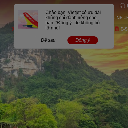
CHUYẾN BAY CỦA TÔI
ONLINE C
Đặt vé
Skyshop
Khách sạn
E-Voucher
E-S