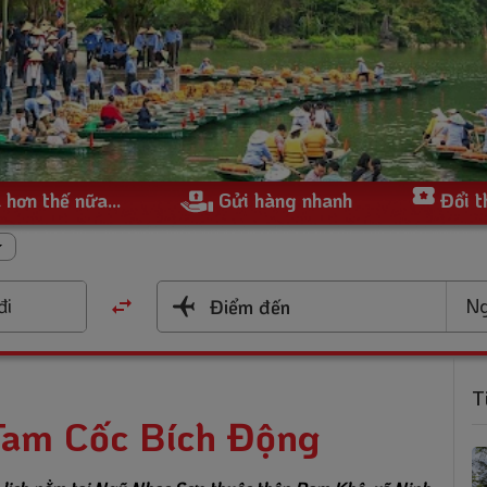
 hơn thế nữa...
Gửi hàng nhanh
Đổi 
đi
Ng
Điểm đến
T
 Tam Cốc Bích Động