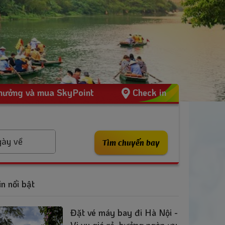
thưởng và mua SkyPoint
Check in
ày về
Tìm chuyến bay
in nổi bật
Đặt vé máy bay đi Hà Nội -
Vi vu giá rẻ, hưởng ngàn ưu