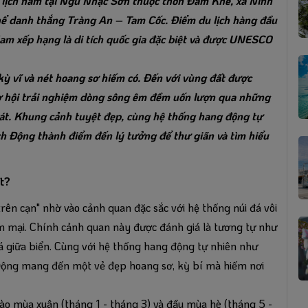
 lịch nằm tại Ngũ Nhạc Sơn thuộc thôn Đam Khê, xã Ninh
hể danh thắng Tràng An – Tam Cốc. Điểm du lịch hàng đầu
m xếp hạng là di tích quốc gia đặc biệt và được UNESCO
kỳ vĩ và nét hoang sơ hiếm có. Đến với vùng đất được
ơ hội trải nghiệm dòng sông êm đềm uốn lượn qua những
gát. Khung cảnh tuyệt đẹp, cùng hệ thống hang động tự
ch Động thành điểm đến lý tưởng để thư giãn và tìm hiểu
t?
ên cạn" nhờ vào cảnh quan đặc sắc với hệ thống núi đá vôi
m mại. Chính cảnh quan này được đánh giá là tương tự như
đá giữa biển. Cùng với hệ thống hang động tự nhiên như
Động mang đến một vẻ đẹp hoang sơ, kỳ bí mà hiếm nơi
ào mùa xuân (tháng 1 - tháng 3) và đầu mùa hè (tháng 5 -