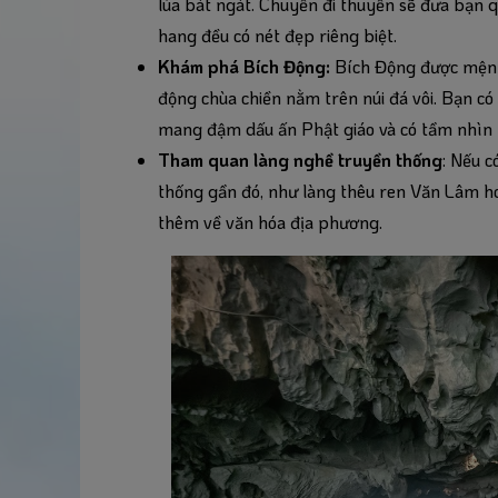
lúa bát ngát. Chuyến đi thuyền sẽ đưa bạn 
hang đều có nét đẹp riêng biệt.
Khám phá Bích Động:
Bích Động được mệnh 
động chùa chiền nằm trên núi đá vôi. Bạn c
mang đậm dấu ấn Phật giáo và có tầm nhìn 
Tham quan làng nghề truyền thống
: Nếu c
thống gần đó, như làng thêu ren Văn Lâm ho
thêm về văn hóa địa phương.