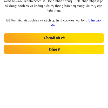
website www.vietjetair.com. vui lòng nhấn “đồng ý” để chấp nhận việc 
Pleiku -
từ
Tết
Phòng -
sử dụng cookies và không hiển thị thông báo này trong lần truy cập 
Hà Nội
Brisbane
Nguyên
Đà Nẵng
Xin chào!
giá rẻ,
đi TP.
tiếp theo.
Đán
chỉ 99K,
bay cùng
HCM giá
tiện ích
Vietjet
ưu đãi tại
Để tìm hiểu về cookies và cách quản lý cookies, vui lòng 
bấm vào 
ngập
Vietjet
đây
.
tràn
Từ chối tất cả
Đồng ý
Hướng dẫn thanh
Hướng dẫn đặt chuyến bay
toán
Kết nối với Vietjet
Cập nhật thông tin chuyến bay
Flightradar
Tải ứng dụng di động Vietjet Air