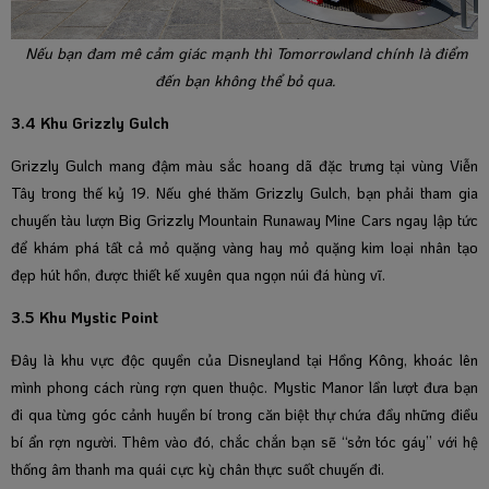
Nếu bạn đam mê cảm giác mạnh thì Tomorrowland chính là điểm
đến bạn không thể bỏ qua.
3.4 Khu Grizzly Gulch
Grizzly Gulch mang đậm màu sắc hoang dã đặc trưng tại vùng Viễn
Tây trong thế kỷ 19. Nếu ghé thăm Grizzly Gulch, bạn phải tham gia
chuyến tàu lượn Big Grizzly Mountain Runaway Mine Cars ngay lập tức
để khám phá tất cả mỏ quặng vàng hay mỏ quặng kim loại nhân tạo
đẹp hút hồn, được thiết kế xuyên qua ngọn núi đá hùng vĩ.
3.5 Khu Mystic Point
Đây là khu vực độc quyền của Disneyland tại Hồng Kông, khoác lên
mình phong cách rùng rợn quen thuộc. Mystic Manor lần lượt đưa bạn
đi qua từng góc cảnh huyền bí trong căn biệt thự chứa đầy những điều
bí ẩn rợn người. Thêm vào đó, chắc chắn bạn sẽ “sởn tóc gáy” với hệ
thống âm thanh ma quái cực kỳ chân thực suốt chuyến đi.