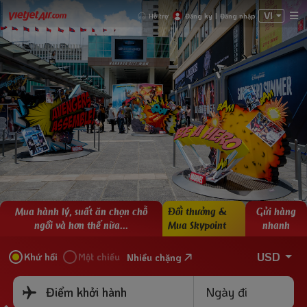
VI
Hỗ trợ
Đăng ký
|
Đăng nhập
Mua hành lý, suất ăn chọn chỗ
Đổi thưởng &
Gửi hàng
ngồi và hơn thế nữa...
Mua Skypoint
nhanh
USD
Khứ hồi
Một chiều
Nhiều chặng
Ngày đi
Điểm khởi hành