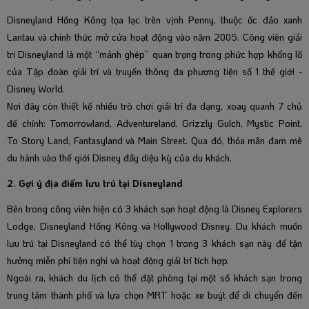
Disneyland Hồng Kông tọa lạc trên vịnh Penny, thuộc ốc đảo xanh
Lantau và chính thức mở cửa hoạt động vào năm 2005. Công viên giải
trí Disneyland là một “mảnh ghép” quan trọng trong phức hợp khổng lồ
của Tập đoàn giải trí và truyền thông đa phương tiện số 1 thế giới -
Disney World.
Nơi đây còn thiết kế nhiều trò chơi giải trí đa dạng, xoay quanh 7 chủ
đề chính: Tomorrowland, Adventureland, Grizzly Gulch, Mystic Point,
To Story Land, Fantasyland và Main Street. Qua đó, thỏa mãn đam mê
du hành vào thế giới Disney đầy diệu kỳ của du khách.
2. Gợi ý địa điểm lưu trú tại Disneyland
Bên trong công viên hiện có 3 khách sạn hoạt động là Disney Explorers
Lodge, Disneyland Hồng Kông và Hollywood Disney. Du khách muốn
lưu trú tại Disneyland có thể tùy chọn 1 trong 3 khách sạn này để tận
hưởng miễn phí tiện nghi và hoạt động giải trí tích hợp.
Ngoài ra, khách du lịch có thể đặt phòng tại một số khách sạn trong
trung tâm thành phố và lựa chọn MRT hoặc xe buýt để di chuyển đến