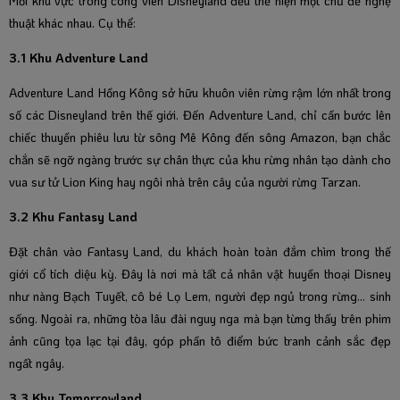
Mỗi khu vực trong công viên Disneyland đều thể hiện một chủ đề nghệ
thuật khác nhau. Cụ thể:
3.1 Khu Adventure Land
Adventure Land Hồng Kông sở hữu khuôn viên rừng rậm lớn nhất trong
số các Disneyland trên thế giới. Đến Adventure Land, chỉ cần bước lên
chiếc thuyền phiêu lưu từ sông Mê Kông đến sông Amazon, bạn chắc
chắn sẽ ngỡ ngàng trước sự chân thực của khu rừng nhân tạo dành cho
vua sư tử Lion King hay ngôi nhà trên cây của người rừng Tarzan.
3.2 Khu Fantasy Land
Đặt chân vào Fantasy Land, du khách hoàn toàn đắm chìm trong thế
giới cổ tích diệu kỳ. Đây là nơi mà tất cả nhân vật huyền thoại Disney
như nàng Bạch Tuyết, cô bé Lọ Lem, người đẹp ngủ trong rừng… sinh
sống. Ngoài ra, những tòa lâu đài nguy nga mà bạn từng thấy trên phim
ảnh cũng tọa lạc tại đây, góp phần tô điểm bức tranh cảnh sắc đẹp
ngất ngây.
3.3 Khu Tomorrowland