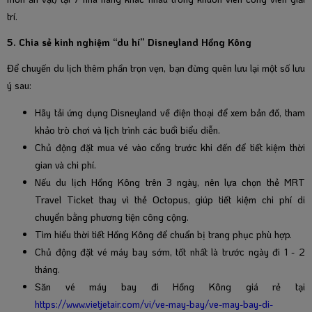
trí.
5. Chia sẻ kinh nghiệm “du hí” Disneyland Hồng Kông
Để chuyến du lịch thêm phần trọn vẹn, bạn đừng quên lưu lại một số lưu
ý sau:
Hãy tải ứng dụng Disneyland về điện thoại để xem bản đồ, tham
khảo trò chơi và lịch trình các buổi biểu diễn.
Chủ động đặt mua vé vào cổng trước khi đến để tiết kiệm thời
gian và chi phí.
Nếu du lịch Hồng Kông trên 3 ngày, nên lựa chọn thẻ MRT
Travel Ticket thay vì thẻ Octopus, giúp tiết kiệm chi phí di
chuyển bằng phương tiện công cộng.
Tìm hiểu thời tiết Hồng Kông để chuẩn bị trang phục phù hợp.
Chủ động đặt vé máy bay sớm, tốt nhất là trước ngày đi 1 - 2
tháng.
Săn vé máy bay đi Hồng Kông giá rẻ tại
https://www.vietjetair.com/vi/ve-may-bay/ve-may-bay-di-