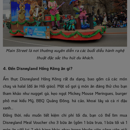
Main Street là nơi thường xuyên diễn ra các buổi diễu hành nghệ
thuật đặc sắc thu hút du khách.
4. Đến Disneyland Hồng Kông ăn gì?
Ẩm thực Disneyland Hồng Kông rất đa dạng, bao gồm cả các món
chay và halal (đồ ăn Hồi giáo). Một số gợi ý món ăn đáng thử cho bạn
tham khảo như nugget gà, kẹo ngọt Mickey Mouse Meringues, burger
phô mai kiểu Mỹ, BBQ Quảng Đông, há cảo, khoai tây và cà ri đậu
xanh…
Đồng thời, nếu muốn tiết kiệm chi phí tối đa, bạn có thể tìm mua
Disneyland Meal Voucher cho 3 bữa ăn (gồm 1 bữa trưa, 1 bữa tối và 1
món ăn vặt) tại 7 nhà hàng khác nhau trong khuôn viên công viên giải