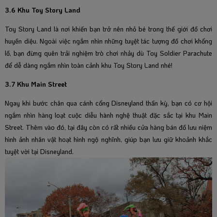
3.6 Khu Toy Story Land
Toy Story Land là nơi khiến bạn trở nên nhỏ bé trong thế giới đồ chơi
huyền diệu. Ngoài việc ngắm nhìn những tuyệt tác tượng đồ chơi khổng
lồ, bạn đừng quên trải nghiệm trò chơi nhảy dù Toy Soldier Parachute
để dễ dàng ngắm nhìn toàn cảnh khu Toy Story Land nhé!
3.7 Khu Main Street
Ngay khi bước chân qua cánh cổng Disneyland thần kỳ, bạn có cơ hội
ngắm nhìn hàng loạt cuộc diễu hành nghệ thuật đặc sắc tại khu Main
Street. Thêm vào đó, tại đây còn có rất nhiều cửa hàng bán đồ lưu niệm
hình ảnh nhân vật hoạt hình ngộ nghĩnh, giúp bạn lưu giữ khoảnh khắc
tuyệt vời tại Disneyland.